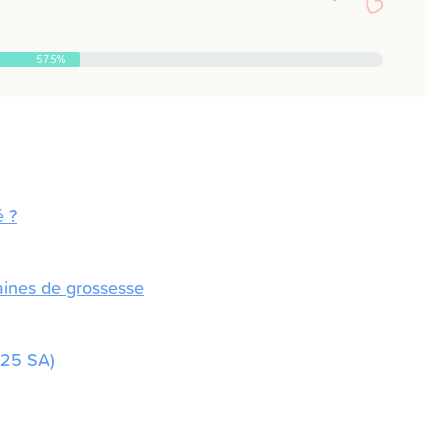
57.5%
é ?
aines de grossesse
(25 SA)