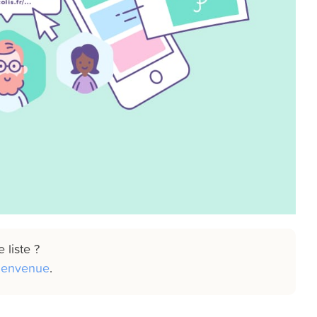
 liste ?
ienvenue
.