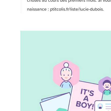
choses au cours des premiers mois. Si vous 
naissance : ptitcolis.fr/liste/lucie-dubois.